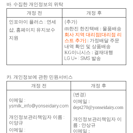
.
바
수집한 개인정보의 위탁
개정 전
개정 후
:
(
)
인포아이 플러스
연세
추가
㈜
한진 한진택배
:
물품배송
,
샵
홈페이지 유지보수
회사 지역 대리점
[
대리점 리
지원
스트 추가
]
:
가정배달 주문
내역 확인 및 상품배송
KG
이니시스
:
결재대행
LG U+ : SMS
발송
.
카
개인정보에 관한 민원서비스
개정 전
개정 후
(
)
변경
:
이메일
이메일
:
ysmilk_info@yonseidairy.com
dept270@yonseidairy.com
:
개인정보관리책임자 이름
개인정보관리책임자 이
이양규
름
: 안상규
:
이메일
이메일
: