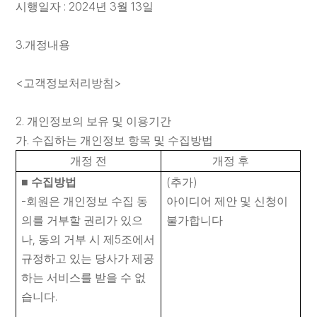
: 2024
3
13
시행일자
년
월
일
채
용
3.
개정내용
<
>
고객정보처리방침
연세
SHOP
2.
개인정보의 보유 및 이용기간
.
가
수집하는 개인정보 항목 및 수집방법
개정 전
개정 후
(
)
■
수집방법
추가
-
회원은 개인정보 수집 동
아이디어 제안 및 신청이
의를 거부할 권리가 있으
불가합니다
아
이
,
5
나
동의 거부 시 제
조에서
디
규정하고 있는 당사가 제공
어
제
하는 서비스를 받을 수 없
안
.
습니다