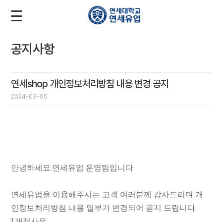
☰
로
회
그
원
인
가
입
공지사항
회
사
소
연세shop 개인정보처리방침 내용 변경 공지
2024-03-05
개
제
품
.
.
안녕하세요
연세유업 운영팀입니다
소
개
연세유업을 이용해주시는 고객 여러분께 감사드리며 개
.
인정보처리방침 내용 일부가 변경되어 공지 드립니다
1.
개정사유