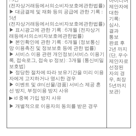
아이디어
(
전자상거래등에서의소비자보호에관한법률
)
제안자에
▶
대금결제 및 재화 등의 공급에 관한 기록
:
대한
5
년
기록
:
(
전자상거래등에서의소비자보호에관한법률
)
심사
,
: 6
(
▶
표시광고에 관한 기록
개월
전자상거
결과
)
래등에서의소비자보호에관한법률
통보
: 6
(
▶
본인확인에 관한 기록
개월
정보통신
완료 후
)
망 이용촉진 및 정보보호 등에 관한 법률
2
년 까지
(
▶
서비스 이용 관련 개인정보
서비스 이용기
(
,
단
우수
,
,
ip
) : 3
(
록
접속로그
접속
정보
개월
통신비밀
제안자로
)
보호법
선정된
▶
정당한 절차에 따라 보유기간을 미리 이용
자의 경
자에게 고지하거나 명시한 경우
,
우
최장
dm(
/
)
▶
이벤트 및
선물
경품
서비스 제공 혼
5
년까지
,
선 방지
부정이용 방지 사유
)
보관
id
▶
중복 가입 방지 사유
▶
개별적으로 이용자의 동의를 받은 경우