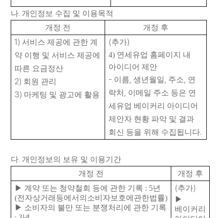
대
리
.
나
개인정보 수집 및 이용목적
점
개정 전
개정 후
신
청
1)
(
)
서비스 제공에 관한 계
추가
4)
연세유업 홈페이지 내
약 이행 및 서비스 제공에
공
아이디어 제안
따른 요금정산
지
사
-
,
,
,
이름
생년월일
주소
연
2)
회원 관리
항
,
락처
이메일 주소 등은 연
3)
마케팅 및 광고에 활용
세유업 베이커리 아이디어
제안자 현황 파악 및 결과
.
회신 등을 위해 수집됩니다
.
다
개인정보의 보유 및 이용기간
개정 전
개정 후
(
)
▶
계약 또는 청약철회 등에 관한 기록
: 5
년
추가
(
전자상거래등에서의소비자보호에관한법률
)
▶
▶
소비자의 불만 또는 분쟁처리에 관한 기록
베이커리
: 3
년