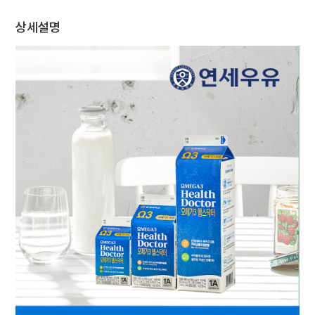
채
상세설명
용
연세
SHOP
아
이
디
어
제
안