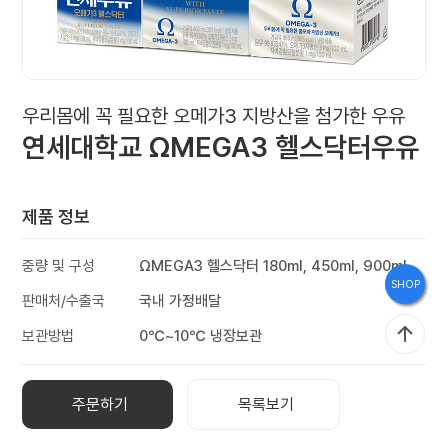
브
랜
드
스
우리몸에 꼭 필요한 오메가3 지방산을 첨가한 우유
연세대학교 ΩMEGA3 헬스닥터우유
토
리
제품 정보
홍
중량 및 구성
ΩMEGA3 헬스닥터 180ml, 450ml, 900ml
SHOP
보
판매처/수출국
국내 가정배달
관
보관방법
0℃~10℃ 냉장보관
주문하기
목록보기
인
재