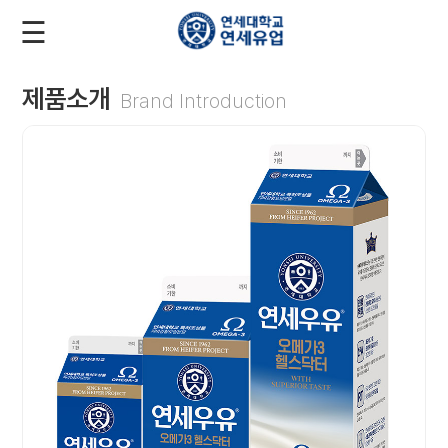
☰
로
회
그
원
인
가
입
제품소개
Brand Introduction
회
사
소
개
제
품
소
개