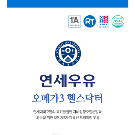
대
리
점
신
청
공
지
사
항