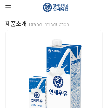
☰
로
회
그
원
인
가
입
제품소개
Brand Introduction
회
사
소
개
제
품
소
개