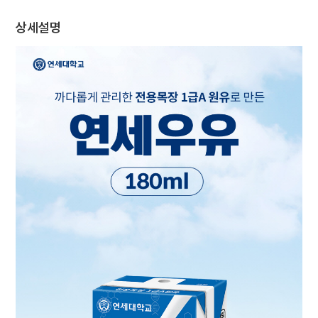
채
상세설명
용
연세
SHOP
아
이
디
어
제
안