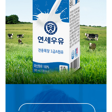
대
리
점
신
청
공
지
사
항