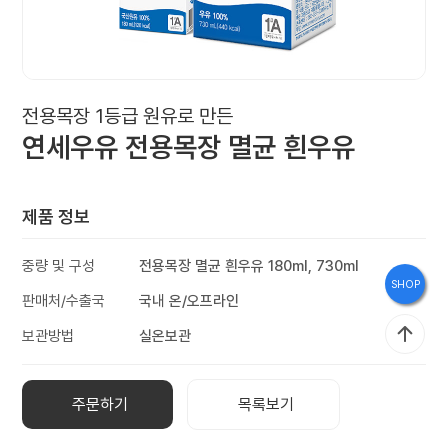
브
랜
드
스
전용목장 1등급 원유로 만든
연세우유 전용목장 멸균 흰우유
토
리
제품 정보
홍
중량 및 구성
전용목장 멸균 흰우유 180ml, 730ml
SHOP
보
판매처/수출국
국내 온/오프라인
관
보관방법
실온보관
주문하기
목록보기
인
재