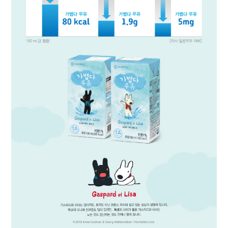
대
리
점
신
청
공
지
사
항