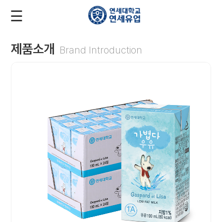
☰
로
회
그
원
인
가
입
제품소개
Brand Introduction
회
사
소
개
제
품
소
개