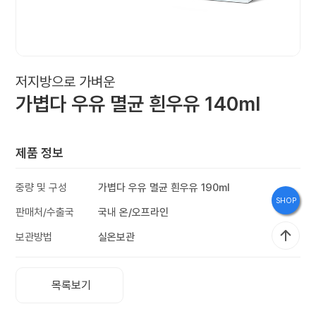
브
랜
드
스
저지방으로 가벼운
가볍다 우유 멸균 흰우유 140ml
토
리
제품 정보
홍
중량 및 구성
가볍다 우유 멸균 흰우유 190ml
SHOP
보
판매처/수출국
국내 온/오프라인
관
보관방법
실온보관
목록보기
인
재