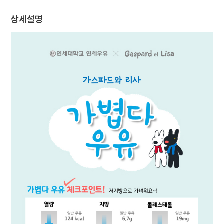
채
상세설명
용
연세
SHOP
아
이
디
어
제
안