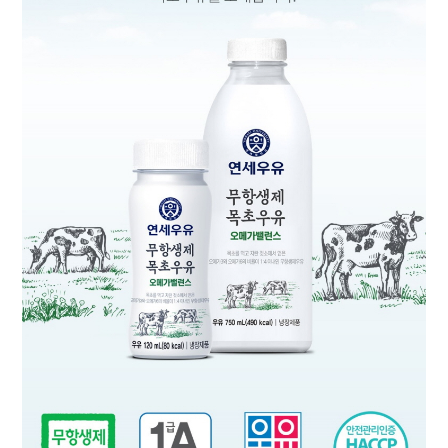
대
리
점
신
청
공
지
사
항