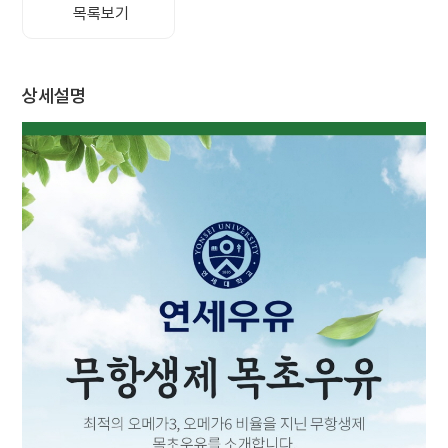
목록보기
채
용
상세설명
연세
SHOP
아
이
디
어
제
안