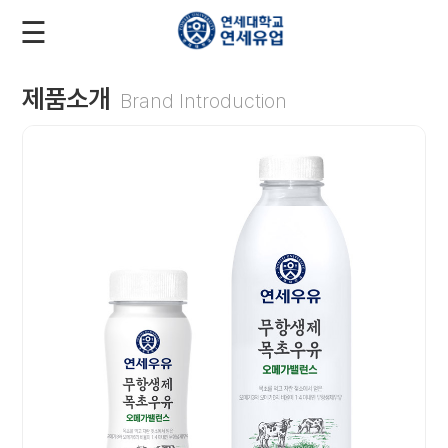
☰
로
회
그
원
인
가
입
제품소개
Brand Introduction
회
사
소
개
제
품
소
개