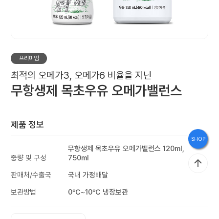
브
랜
드
스
프리미엄
토
최적의 오메가3, 오메가6 비율을 지닌
리
무항생제 목초우유 오메가밸런스
제품 정보
홍
SHOP
보
무항생제 목초우유 오메가밸런스 120ml,
관
중량 및 구성
750ml
판매처/수출국
국내 가정배달
보관방법
0℃~10℃ 냉장보관
인
재