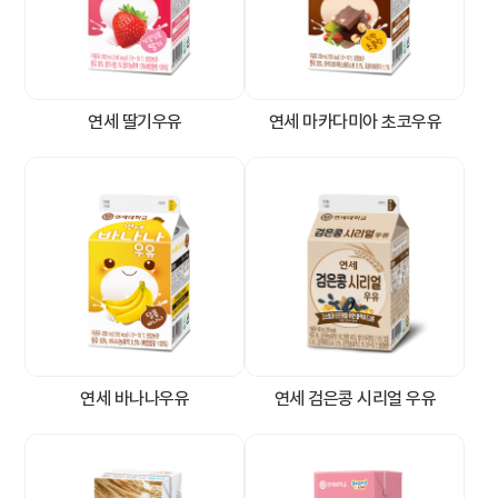
채
용
연세 딸기우유
연세 마카다미아 초코우유
연세
SHOP
아
이
디
연세 바나나우유
연세 검은콩 시리얼 우유
어
제
안