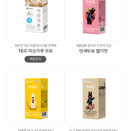
대
리
점
신
청
공
지
엄선한 국산 곡물16가지를 한팩에
새콤달콤 딸기와 우유의 만남
사
16곡 미숫가루 우유
연세우유 딸기맛
항
락토프리
달콤한 바나나와 우유의 만남
깊고 진한 커피와 부드러운 우유의 만남