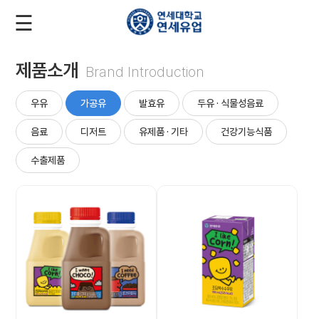
☰
로
회
그
원
인
가
입
제품소개
Brand Introduction
회
사
우유
가공유
발효유
두유 · 식물성음료
소
음료
디저트
유제품 · 기타
건강기능식품
개
수출제품
제
품
소
개