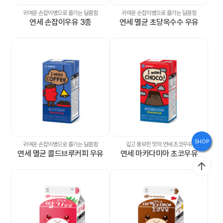
브
귀여운 손잡이병으로 즐기는 달콤함
귀여운 손잡이병으로 즐기는 달콤함
연세 손잡이우유 3종
연세 멸균 초당옥수수 우유
랜
드
스
토
리
홍
SHOP
보
귀여운 손잡이병으로 즐기는 달콤함
깊고 풍부한 맛의 연세 초코우유
연세 멸균 콜드브루커피 우유
연세 마카다미아 초코우유
관
인
재