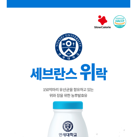
대
리
점
신
청
공
지
사
항