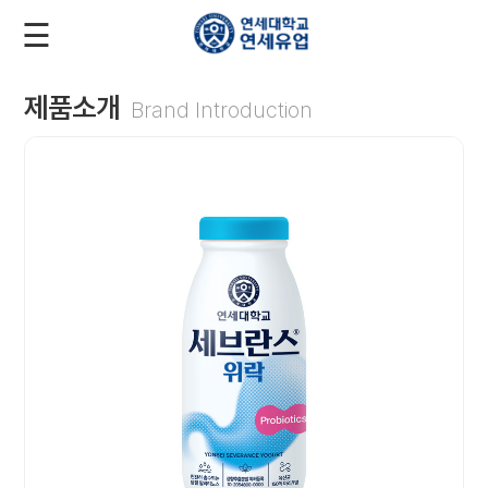
☰
로
회
그
원
인
가
입
제품소개
Brand Introduction
회
사
소
개
제
품
소
개