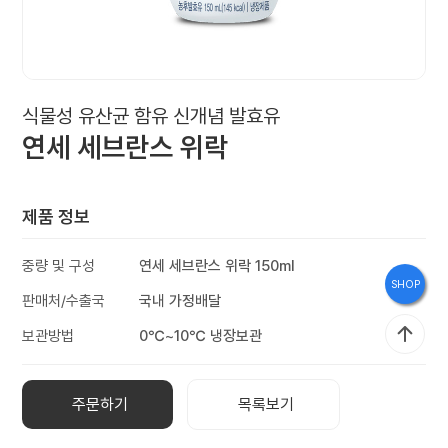
브
랜
드
스
식물성 유산균 함유 신개념 발효유
연세 세브란스 위락
토
리
제품 정보
홍
중량 및 구성
연세 세브란스 위락 150ml
SHOP
보
판매처/수출국
국내 가정배달
관
보관방법
0℃~10℃ 냉장보관
주문하기
목록보기
인
재