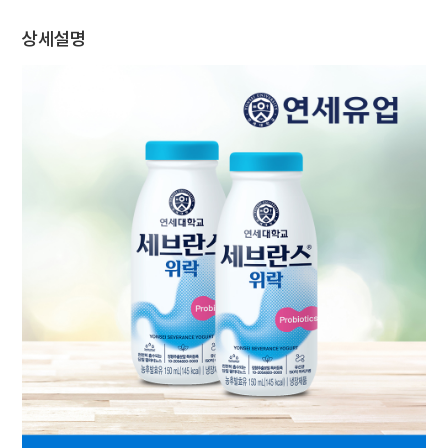
채
상세설명
용
연세
SHOP
아
이
디
어
제
안