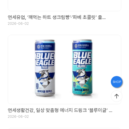
브
랜
연세유업, ‘깨먹는 하트 생크림빵’·’파베 초콜릿’ 출…
드
2026-06-02
스
토
리
홍
SHOP
보
관
연세생활건강, 일상 맞춤형 에너지 드링크 ‘블루이글’ …
인
2026-06-02
재