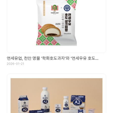
연세유업, 천안 명물 ‘학화호도과자’와 ‘연세우유 호도…
2026-01-21