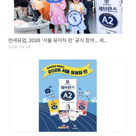
대
리
점
신
청
공
연세유업, 2026 ‘서울 유아차 런’ 공식 참여… 세…
지
2026-04-06
사
항