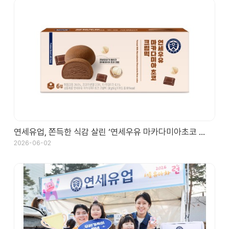
채
용
연세
SHOP
연세유업, 쫀득한 식감 살린 ‘연세우유 마카다미아초코 …
2026-06-02
아
이
디
어
제
안