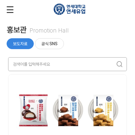
☰
로
회
그
원
인
가
입
홍보관
Promotion Hall
회
사
보도자료
공식 SNS
소
개
제
품
소
개