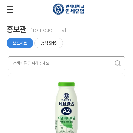
☰
로
회
그
원
인
가
입
홍보관
Promotion Hall
회
사
보도자료
공식 SNS
소
개
제
품
소
개