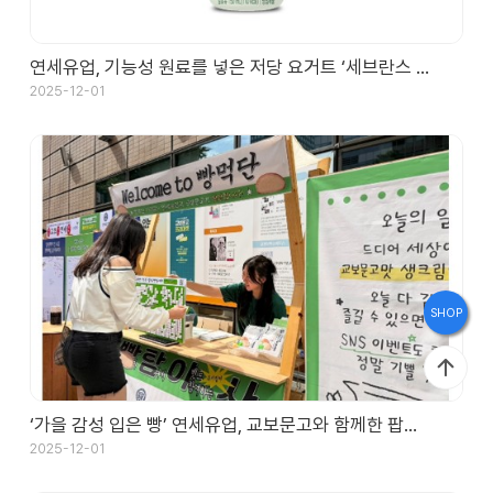
브
랜
연세유업, 기능성 원료를 넣은 저당 요거트 ‘세브란스 …
드
2025-12-01
스
토
리
홍
SHOP
보
관
‘가을 감성 입은 빵’ 연세유업, 교보문고와 함께한 팝…
인
2025-12-01
재