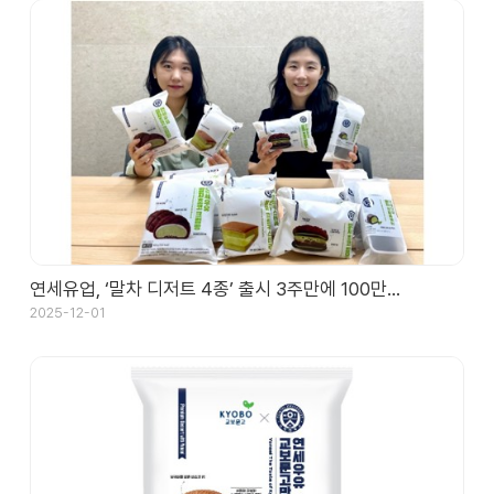
채
용
연세
SHOP
연세유업, ‘말차 디저트 4종’ 출시 3주만에 100만…
2025-12-01
아
이
디
어
제
안