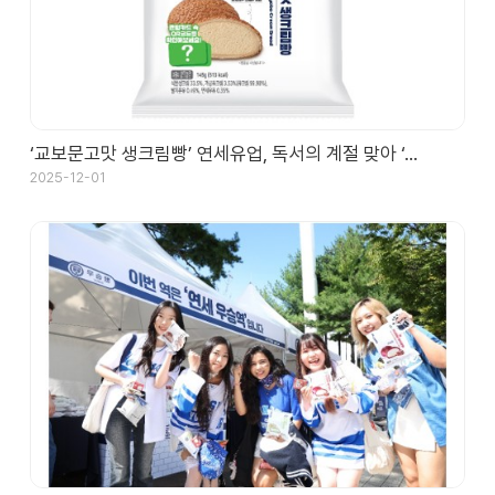
대
리
점
신
청
공
‘교보문고맛 생크림빵’ 연세유업, 독서의 계절 맞아 ‘…
지
사
2025-12-01
항