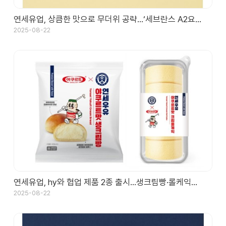
연세유업, 상큼한 맛으로 무더위 공략…‘세브란스 A2요…
2025-08-22
연세유업, hy와 협업 제품 2종 출시…생크림빵·롤케익…
2025-08-22