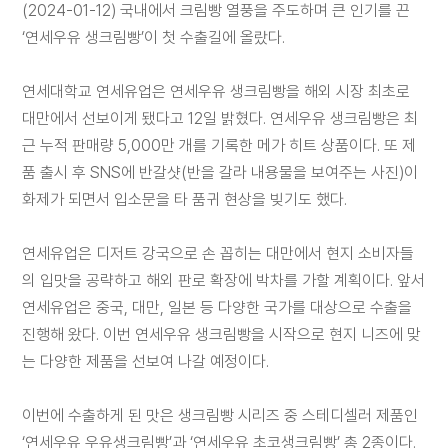
(2024-01-12) 국내에서 크림빵 열풍을 주도하며 큰 인기를 끈
채
‘연세우유 생크림빵’이 첫 수출길에 올랐다.
용
연세대학교 연세유업은 연세우유 생크림빵을 해외 시장 최초로
대만에서 선보이게 됐다고 12일 밝혔다. 연세우유 생크림빵은 최
연세
근 누적 판매량 5,000만 개를 기록한 메가 히트 상품이다. 또 제
SHOP
품 출시 후 SNS에 반갈샷(반을 갈라 내용물을 보여주는 사진)이
화제가 되면서 입소문을 타 품귀 현상을 빚기도 했다.
연세유업은 디저트 강국으로 손 꼽히는 대만에서 현지 소비자들
의 입맛을 공략하고 해외 판로 확장에 박차를 가할 계획이다. 앞서
연세유업은 중국, 대만, 일본 등 다양한 국가를 대상으로 수출을
아
진행해 왔다. 이번 연세우유 생크림빵을 시작으로 현지 니즈에 맞
이
디
는 다양한 제품을 선보여 나갈 예정이다.
어
제
안
이번에 수출하게 된 맛은 생크림빵 시리즈 중 스테디셀러 제품인
‘연세우유 우유생크림빵’과 ‘연세우유 초코생크림빵’ 총 2종이다.