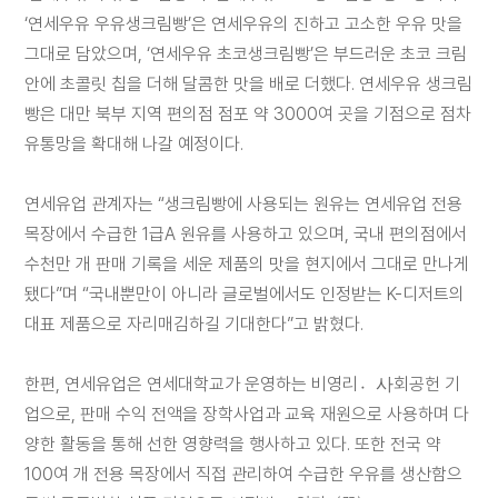
대
‘연세우유 우유생크림빵’은 연세우유의 진하고 고소한 우유 맛을
리
점
그대로 담았으며, ‘연세우유 초코생크림빵’은 부드러운 초코 크림
신
안에 초콜릿 칩을 더해 달콤한 맛을 배로 더했다. 연세우유 생크림
청
빵은 대만 북부 지역 편의점 점포 약 3000여 곳을 기점으로 점차
공
유통망을 확대해 나갈 예정이다.
지
사
항
연세유업 관계자는 “생크림빵에 사용되는 원유는 연세유업 전용
목장에서 수급한 1급A 원유를 사용하고 있으며, 국내 편의점에서
수천만 개 판매 기록을 세운 제품의 맛을 현지에서 그대로 만나게
됐다”며 “국내뿐만이 아니라 글로벌에서도 인정받는 K-디저트의
대표 제품으로 자리매김하길 기대한다”고 밝혔다.
한편, 연세유업은 연세대학교가 운영하는 비영리사〮회공헌 기
업으로, 판매 수익 전액을 장학사업과 교육 재원으로 사용하며 다
양한 활동을 통해 선한 영향력을 행사하고 있다. 또한 전국 약
100여 개 전용 목장에서 직접 관리하여 수급한 우유를 생산함으