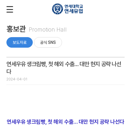
☰
로
회
그
원
인
가
입
홍보관
Promotion Hall
회
사
보도자료
공식 SNS
소
개
연세우유 생크림빵, 첫 해외 수출… 대만 현지 공략 나선
다
2024-04-01
제
품
소
개
연세우유 생크림빵, 첫 해외 수출… 대만 현지 공략 나선다