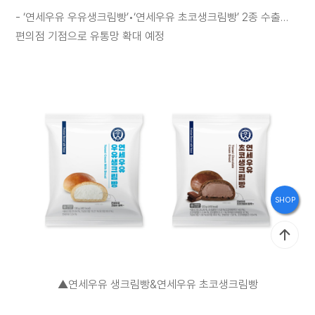
브
- ‘연세우유 우유생크림빵’•‘연세우유 초코생크림빵’ 2종 수출…
랜
편의점 기점으로 유통망 확대 예정
드
스
토
리
홍
SHOP
보
관
▲연세우유 생크림빵&연세우유 초코생크림빵
인
재