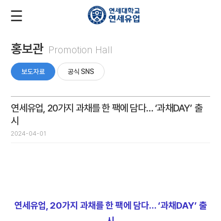
☰
로
회
그
원
인
가
입
홍보관
Promotion Hall
회
사
보도자료
공식 SNS
소
개
연세유업, 20가지 과채를 한 팩에 담다… ‘과채DAY’ 출
시
2024-04-01
제
품
소
개
연세유업, 20가지 과채를 한 팩에 담다… ‘과채DAY’ 출
시