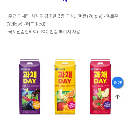
브
랜
-주요 과채의 색감을 강조한 3종 구성... ‘퍼플(Purple)’•‘옐로우
드
(Yellow)’•‘레드(Red)’
스
-국제산림협의회(FSC) 인증 패키지 사용
토
리
홍
SHOP
보
관
인
재