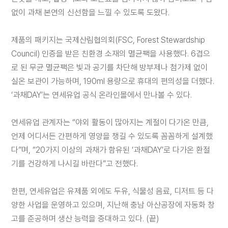
대
리
없이 과채 본연의 신선함을 느낄 수 있도록 도왔다.
점
신
청
제품의 패키지는 국제산림협의회(FSC, Forest Stewardship
Council) 인증을 받은 친환경 소재의 멸균팩을 사용했다. 6겹으
공
로 된 무균 멸균팩은 빛과 공기를 차단해 방부제나 첨가제 없이
지
실온 보관이 가능하며, 190ml 용량으로 휴대의 편의성을 더했다.
사
항
‘과채DAY’는 연세유업 공식 온라인몰에서 만나볼 수 있다.
연세유업 관계자는 “야외 활동이 많아지는 계절이 다가온 만큼,
언제 어디서든 간편하게 영양을 챙길 수 있도록 꼼꼼하게 설계했
다”며, “20가지 이상의 과채가 함유된 ‘과채DAY’로 다가온 환절
기를 건강하게 나시길 바란다”고 전했다.
한편, 연세유업은 유제품 외에도 두유, 식물성 음료, 디저트 등 다
양한 사업을 운영하고 있으며, 지난해 충남 아산공장에 자동화 창
고를 준공하며 생산 능력을 증대하고 있다. (끝)