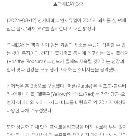
▲과채DAY 3종
채
용
(2024-03-12) 연세대학교 연세유업이 20가지 과채를 한 팩에
담은 음료 ‘과채DAY’를 출시한다고 12일 밝혔다.
연세
‘과채DAY’는 챙겨 먹기 힘든 과일과 채소를 손쉽게 섭취할 수 있
SHOP
는 것이 특징이다. 건강과 즐거움을 동시에 추구하는 ‘헬시 플레저
(Healthy Pleasure)’ 트렌드가 올해도 지속될 것이라는 전망과
함께 맛과 건강을 모두 챙기고자 하는 소비자들을 공략했다.
신제품은 총 3종으로 구성됐다. ‘퍼플(Purple)’은 적포도•블루베
리•아로니아를, ‘옐로우(Yellow)’와 ‘레드(Red)’는 각각 당근•오
아
이
렌지•바나나와 토마토•사과•비트를 바탕으로 약 20가지 이상의
디
다양한 과채로 구성됐다.
어
제
안
또한 상큼한 과채 맛에 프락토올리고당을 더해 칼로리 부담 없이
단맛을 내고, 합성색소와 보존료를 첨가하지 않아 남녀노소 부담