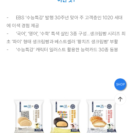
브
랜
-
EBS ‘수능특강’ 발행 30주년 맞아 주 고객층인 1020 세대
드
에 이색 경험 제공
스
-
‘국어’, ‘영어’, ‘수학’ 특색 살린 3종 구성…생크림빵 시리즈 최
초 ‘파이’ 형태 생크림빵과 베스트셀러 ‘황치즈 생크림빵’ 부활
토
-
‘수능특강’ 캐릭터 일러스트 활용한 능력카드 30종 동봉
리
홍
SHOP
보
관
인
재