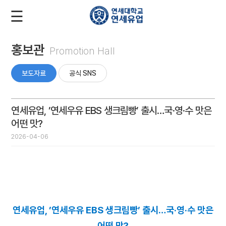
☰
로
회
그
원
인
가
입
홍보관
Promotion Hall
회
사
보도자료
공식 SNS
소
개
연세유업, ’연세우유 EBS 생크림빵’ 출시…국·영·수 맛은
어떤 맛?
2026-04-06
제
품
소
개
연세유업, ’연세우유 EBS 생크림빵’ 출시…국·영·수 맛은
어떤 맛?