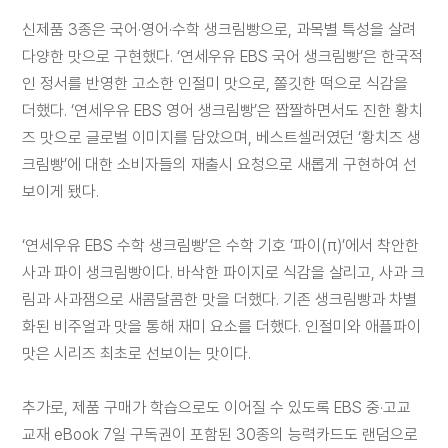
대
리
신제품 3종은 국어·영어·수학 생크림빵으로, 과목별 특성을 살려
점
다양한 맛으로 구현했다. ‘연세우유 EBS 국어 생크림빵’은 한국적
신
청
인 정서를 반영한 고소한 인절미 맛으로, 쫄깃한 떡으로 식감을
더했다. ‘연세우유 EBS 영어 생크림빵’은 짭짤하면서도 진한 황치
공
즈 맛으로 글로벌 이미지를 담았으며, 베스트셀러였던 ‘황치즈 생
지
사
크림빵’에 대한 소비자들의 재출시 요청으로 새롭게 구현하여 선
항
보이게 됐다.
‘연세우유 EBS 수학 생크림빵’은 수학 기호 ‘파이(π)’에서 착안한
사과 파이 생크림빵이다. 바삭한 파이지로 식감을 살리고, 사과 크
림과 사과잼으로 새콤달콤한 맛을 더했다. 기존 생크림빵과 차별
화된 비주얼과 맛을 통해 재미 요소를 더했다. 인절미와 애플파이
맛은 시리즈 최초로 선보이는 맛이다.
추가로, 제품 구매가 학습으로도 이어질 수 있도록 EBS 중·고교
교재 eBook 7일 구독권이 포함된 30종의 능력카드도 랜덤으로