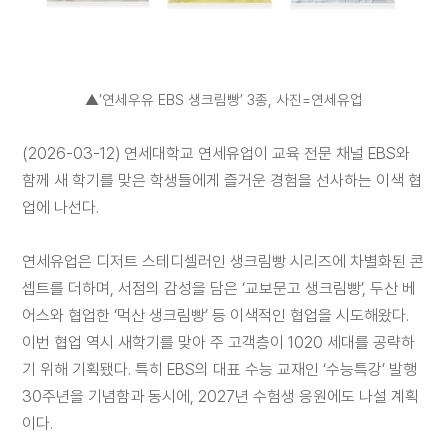
채
용
▲’연세우유 EBS 생크림빵’ 3종, 사진=연세유업
연세
(2026-03-12) 연세대학교 연세유업이 교육 전문 채널 EBS와
SHOP
함께 새 학기를 맞은 학생들에게 즐거운 경험을 선사하는 이색 협
업에 나선다.
연세유업은 디저트 스테디셀러인 생크림빵 시리즈에 차별화된 콘
셉트를 더하며, 서점의 감성을 담은 ‘교보문고 생크림빵’, 두산 베
어스와 협업한 ‘먹산 생크림빵’ 등 이색적인 협업을 시도해왔다.
아
이
이번 협업 역시 새학기를 맞아 주 고객층이 1020 세대를 공략하
디
기 위해 기획됐다. 특히 EBS의 대표 수능 교재인 ‘수능특강’ 발행
어
제
30주년을 기념함과 동시에, 2027년 수험생 응원에도 나설 계획
안
이다.