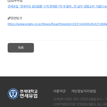
첨부파일
연세유업, ‘연세우유 생크림빵’ 누적 판매량 1억 개 돌파…맛 넘어 ‘경험소비’ 이끌다.jp
관련링크
https://www.edaily.co.kr/News/Read?newsId=0321440664542136
목록
이용약관
개인정보처리방침
고객센터 080-361-2000 (평일 9시 ~
COPYRIGHT© YONSEI MILK. ALL R