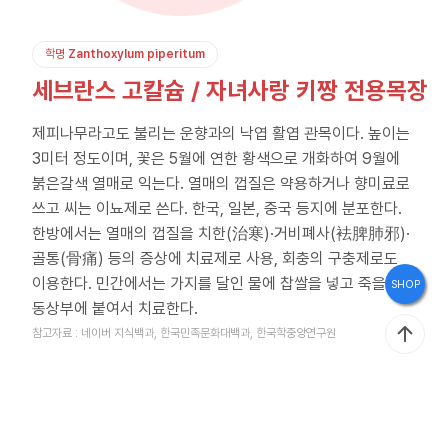
브
랜
학명
Zanthoxylum piperitum
드
세브란스 고칼슘 / 자녀사랑 키짱 전용목장
스
제피나무라고도 불리는 운향과의 낙엽 활엽 관목이다. 높이는
토
3미터 정도이며, 꽃은 5월에 연한 황색으로 개화하여 9월에
리
붉은갈색 열매로 익는다. 열매의 껍질은 약용하거나 향미료로
쓰고 씨는 이뇨제로 쓴다. 한국, 일본, 중국 등지에 분포한다.
한방에서는 열매의 껍질을 치한(治寒)·거비폐사(袪脾肺邪)·
홍
골통(骨痛) 등의 증상에 치료제로 사용, 회충의 구충제로도
이용한다. 민간에서는 가지를 달인 물에 찹쌀을 넣고 죽을 끓여
SHOP
보
동상부에 붙여서 치료한다.
관
참고자료 : 네이버 지식백과, 한국민족문화대백과, 한국학중앙연구원
인
재