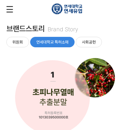
☰
로
회
그
원
인
가
입
브랜드스토리
Brand Story
회
사
위원회
연세대학교 특허소재
사회공헌
소
개
제
품
소
개