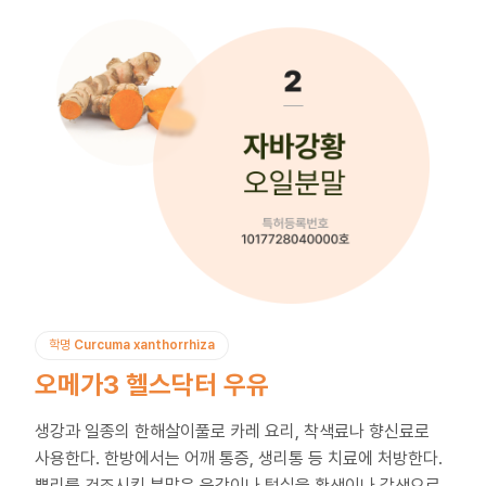
채
용
연세
SHOP
아
학명
Curcuma xanthorrhiza
이
오메가3 헬스닥터 우유
디
어
제
생강과 일종의 한해살이풀로 카레 요리, 착색료나 향신료로
안
사용한다. 한방에서는 어깨 통증, 생리통 등 치료에 처방한다.
뿌리를 건조시킨 분말은 웃감이나 털실을 황색이나 갈색으로