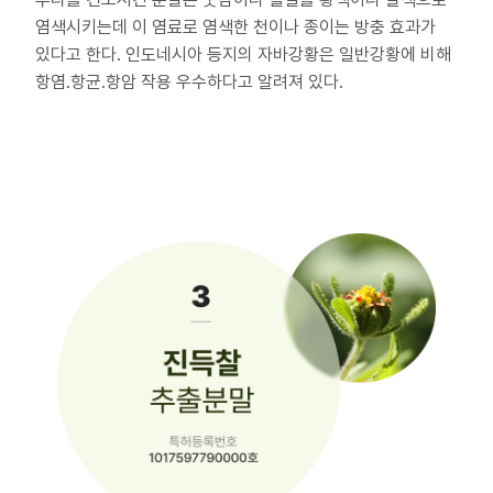
대
염색시키는데 이 염료로 염색한 천이나 종이는 방충 효과가
리
점
있다고 한다. 인도네시아 등지의 자바강황은 일반강황에 비해
신
항염.항균.항암 작용 우수하다고 알려져 있다.
청
공
지
사
항